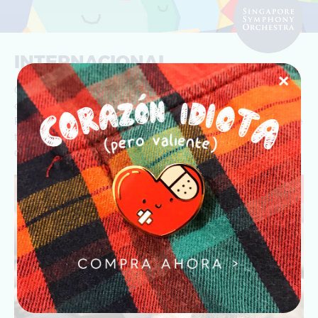
INTERNACIONAL
Gracias a mis redes sociales he tenido la oportunidad de
colaborar con empresas en Sudafrica, Australia, Suecia,
Reino Unido y Latinoamérica, la última empresa con la que
trabajé fue la
Orquesta Sinfónica de Singapur
, donde
diseñé el arte para el concierto. Carnival of the Animals.