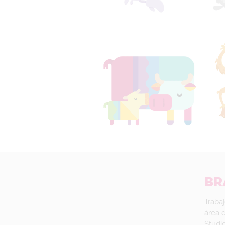
BR
Traba
área 
Studio