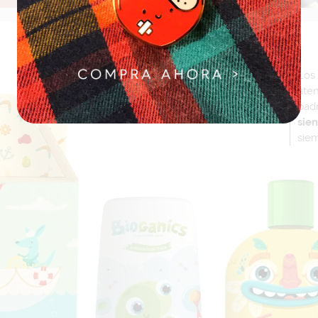
DISEÑO
DE
Los 
aten
PRODUCTOS
pad
sien
siem