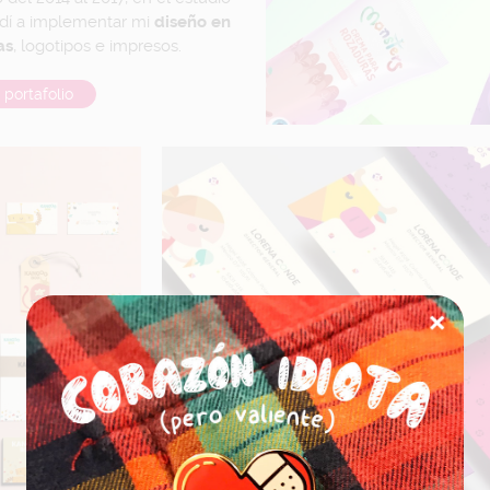
dí a implementar mi
diseño en
as
, logotipos e impresos.
 portafolio