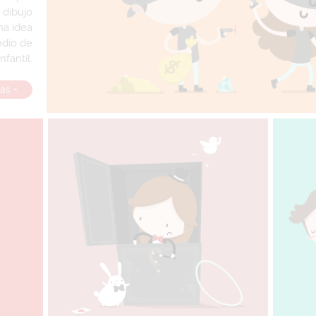
 dibujo
una idea
edio de
nfantíl.
ás +