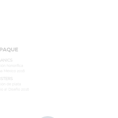
PAQUE
GANICS
ón honorífica
ña México 2016
STERS
ión de plata
io a! Diseño 2016