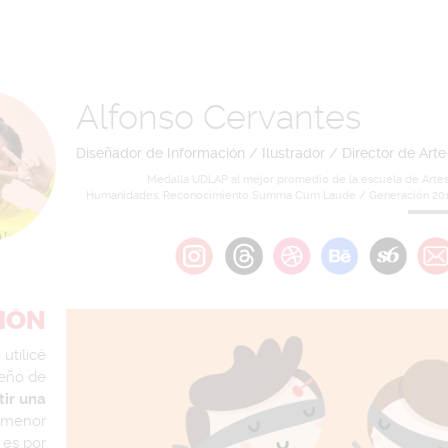
Alfonso Cervantes
Diseñador de Información / Ilustrador / Director de Arte
Medalla UDLAP al mejor promedio de la escuela de Artes
Humanidades. Reconocimiento Summa Cum Laude / Generación 201
IÓN
utilicé
seño de
tir una
a menor
 es por