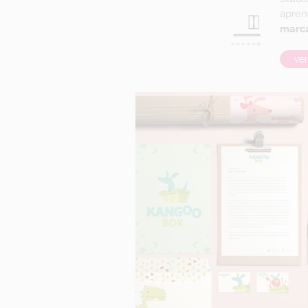
apren
marc
ver