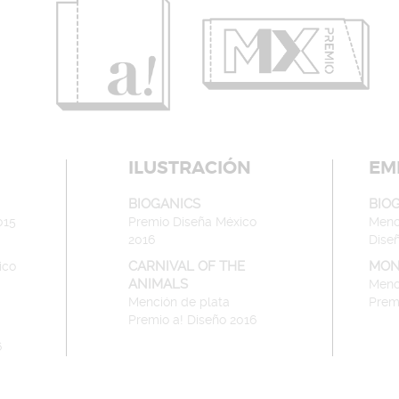
ILUSTRACIÓN
EM
BIOGANICS
BIO
015
Premio Diseña México
Menci
2016
Dise
CARNIVAL OF THE
MON
ico
ANIMALS
Menc
Mención de plata
Prem
Premio a! Diseño 2016
6