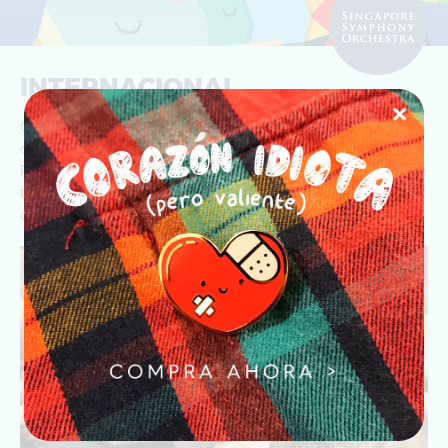
INTERNACIONAL
Gracias a mis redes sociales he tenido la oportunidad de
colaborar con empresas en Sudafrica, Australia, Suecia,
Reino Unido y Latinoamérica, la última empresa con la que
trabajé fue la
Orquesta Sinfónica de Singapur
, donde
diseñé el arte para el concierto. Carnival of the Animals.