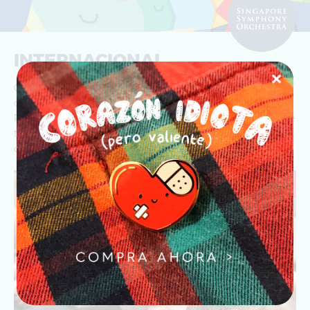
INTERNACIONAL
Gracias a mis redes sociales he tenido la oportunidad de
colaborar con empresas en Sudafrica, Australia, Suecia,
Reino Unido y Latinoamérica, la última empresa con la que
trabajé fue la
Orquesta Sinfónica de Singapur
, donde
diseñé el arte para el concierto. Carnival of the Animals.